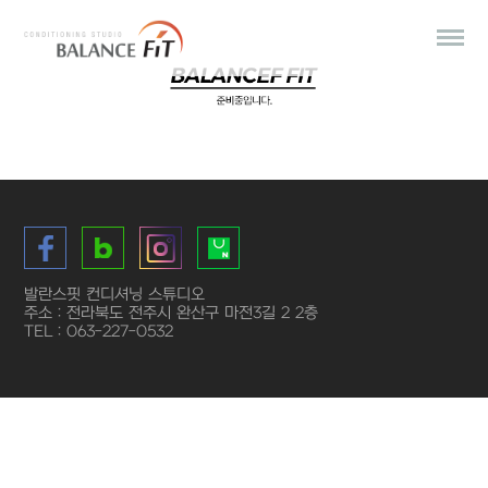
발란스핏 컨디셔닝 스튜디오
주소 : 전라북도 전주시 완산구 마전3길 2 2층
TEL : 063-227-0532