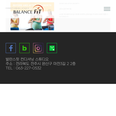
발란스핏 컨디셔닝 스튜디오
주소 : 전라북도 전주시 완산구 마전3길 2 2층
TEL : 063-227-0532